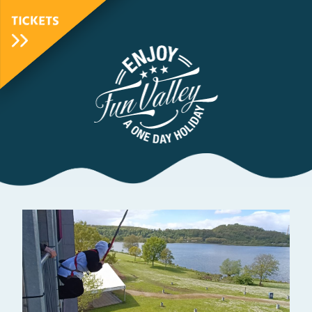
TICKETS
FunValley
Animated
Logo