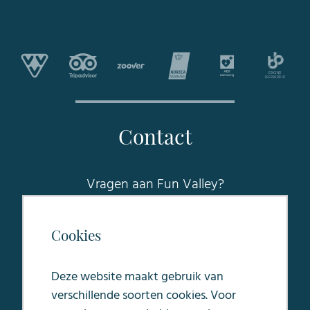
Contact
Vragen aan Fun Valley?
Raadpleeg onze FAQ voor
veelgesteldevragen of stuur een mail naar
Cookies
sales@funvalleymaastricht.nl
.
Deze website maakt gebruik van
Oosterweg 5
verschillende soorten cookies. Voor