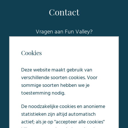
Contact
Vragen aan Fun Valley?
Raadpleeg onze FAQ voor
veelgesteldevragen of stuur een mail naar
Cookies
sales@funvalleymaastricht.nl
.
Deze website maakt gebruik van
Oosterweg 5
verschillende soorten cookies. Voor
6245 LC Eijsden
sommige soorten hebben we je
toestemming nodig.
De noodzakelijke cookies en anonieme
statistieken zijn altijd automatisch
Algemene voorwaarden
actief; als je op "accepteer alle cookies"