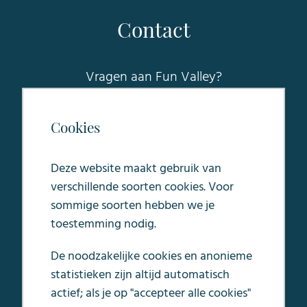
Contact
Vragen aan Fun Valley?
Raadpleeg onze FAQ voor
veelgesteldevragen of stuur een mail naar
Cookies
sales@funvalleymaastricht.nl
.
Deze website maakt gebruik van
Oosterweg 5
verschillende soorten cookies. Voor
6245 LC Eijsden
sommige soorten hebben we je
toestemming nodig.
De noodzakelijke cookies en anonieme
statistieken zijn altijd automatisch
Algemene voorwaarden
actief; als je op "accepteer alle cookies"