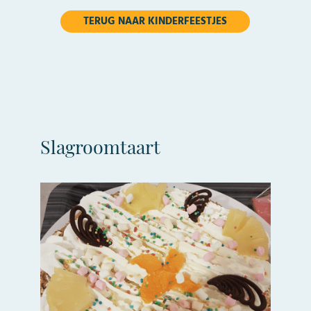
TERUG NAAR KINDERFEESTJES
Slagroomtaart